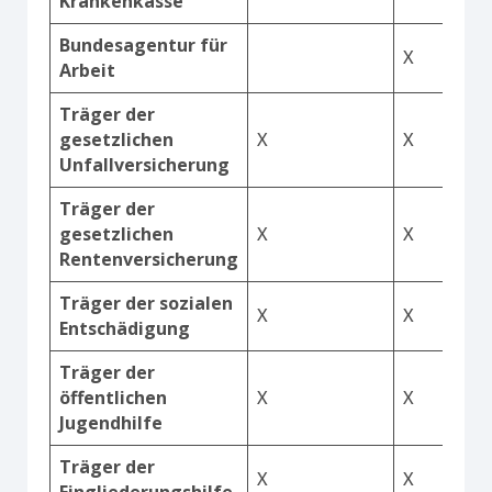
Krankenkasse
Bundesagentur für
X
Arbeit
Träger der
gesetzlichen
X
X
Unfallversicherung
Träger der
gesetzlichen
X
X
Rentenversicherung
Träger der sozialen
X
X
Entschädigung
Träger der
öffentlichen
X
X
Jugendhilfe
Träger der
X
X