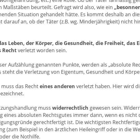
n Maßstäben beurteilt. Gefragt wird also, wie ein
„besonnen
enden Situation gehandelt hätte. Es kommt deshalb an dies
t darauf an, ob der Täter (z.B. wg. Minderjährigkeit) nicht h
das Leben, der Körper, die Gesundheit, die Freiheit, das 
s Recht
verletzt worden sein.
eser Aufzählung genannten Punkte, werden als „absolute Rec
s steht die Verletzung von Eigentum, Gesundheit und Körp
r muss das Recht
eines anderen
verletzt haben. Hier wird di
bezeichnet.
etzungshandlung muss
widerrechtlich
gewesen sein. Widerre
g eines absoluten Rechtsgutes immer dann, wenn es nicht 
igungsgründe gerechtfertigt ist. Die wichtigsten Rechtferti
ung (zum Beispiel in den ärztlichen Heileingriff oder in die W
der die Nothilfe.