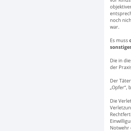
objektive
entsprech
noch nich
war.
Es muss
sonstige
Die in di
der Praxi
Der Täte
„Opfer“, 
Die Verl
Verletzun
Rechtfert
Einwillig
Notwehr o