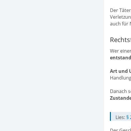
Der Täte
Verletzu
auch für 
Rechts
Wer einen
entstan
Art und 
Handlunge
Danach sc
Zustande
Lies:
§
Der Gesch