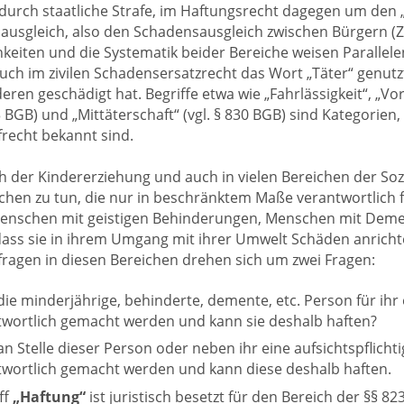
durch staatliche Strafe, im Haftungsrecht dagegen um den „
usgleich, also den Schadensausgleich zwischen Bürgern (Ziv
chkeiten und die Systematik beider Bereiche weisen Parallele
auch im zivilen Schadensersatzrecht das Wort „Täter“ genutzt
eren geschädigt hat. Begriffe etwa wie „Fahrlässigkeit“, „Vor
23 BGB) und „Mittäterschaft“ (vgl. § 830 BGB) sind Kategorien
recht bekannt sind.
h der Kindererziehung und auch in vielen Bereichen der Soz
hen zu tun, die nur in beschränktem Maße verantwortlich fü
enschen mit geistigen Behinderungen, Menschen mit Demenz
ass sie in ihrem Umgang mit ihrer Umwelt Schäden anricht
ragen in diesen Bereichen drehen sich um zwei Fragen:
ie minderjährige, behinderte, demente, etc. Person für ih
twortlich gemacht werden und kann sie deshalb haften?
n Stelle dieser Person oder neben ihr eine aufsichtspflicht
twortlich gemacht werden und kann diese deshalb haften.
ff
„Haftung“
ist juristisch besetzt für den Bereich der §§ 82