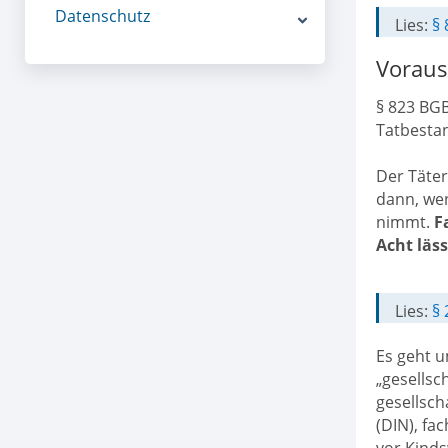
Datenschutz
Lies:
§ 
Voraus
§ 823 BGB
Tatbestan
Der Täter
dann, wen
nimmt.
F
Acht läss
Lies:
§ 
Es geht u
„gesellsc
gesellsch
(DIN), fa
vor Kinds