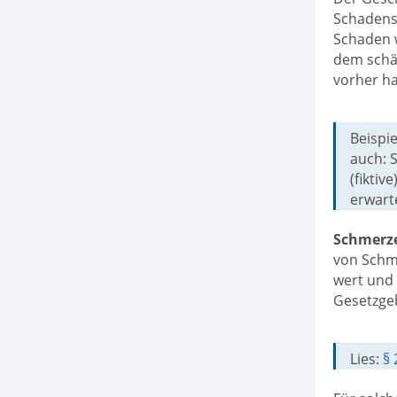
Schadense
Schaden 
dem schäd
vorher ha
Beispie
auch: 
(fikti
erwart
Schmerz
von Schme
wert und
Gesetzge
Lies:
§ 