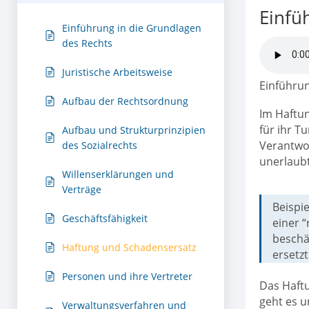
Einfü
Einführung in die Grundlagen
des Rechts
Juristische Arbeitsweise
Einführu
Aufbau der Rechtsordnung
Im Haftun
für ihr T
Aufbau und Strukturprinzipien
Verantwor
des Sozialrechts
unerlaub
Willenserklärungen und
Verträge
Beispie
Geschäftsfähigkeit
einer 
beschä
Haftung und Schadensersatz
ersetz
Personen und ihre Vertreter
Das Haftu
geht es 
Verwaltungsverfahren und