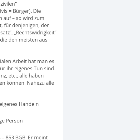
zivilen“
is = Bürger). Die
n auf – so wird zum
, für denjenigen, der
satz“, „Rechtswidrigkeit“
, die den meisten aus
ialen Arbeit hat man es
r ihr eigenes Tun sind.
, etc.; alle haben
en können. Nahezu alle
r eigenes Handeln
ige Person
3 – 853 BGB. Er meint