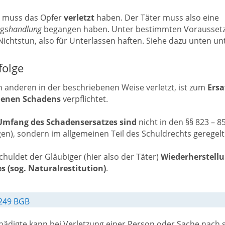
r muss das Opfer
verletzt
haben. Der Täter muss also eine
ngs
handlung
begangen haben. Unter bestimmten Voraussetz
Nichtstun, also für Unterlassen haften. Siehe dazu unten un
folge
 anderen in der beschriebenen Weise verletzt, ist zum
Ersa
denen Schadens
verpflichtet.
Umfang des Schadensersatzes sind
nicht in den §§ 823 – 
n), sondern im allgemeinen Teil des Schuldrechts geregelt
huldet der Gläubiger (hier also der Täter)
Wiederherstellu
s (sog. Naturalrestitution)
.
 249 BGB
ädigte kann bei Verletzung einer Person oder Sache nach 