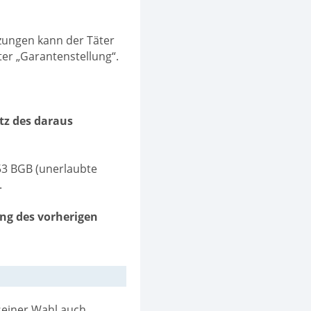
ungen kann der Täter
ter „Garantenstellung“.
tz des daraus
853 BGB (unerlaubte
.
ng des vorherigen
seiner Wahl auch