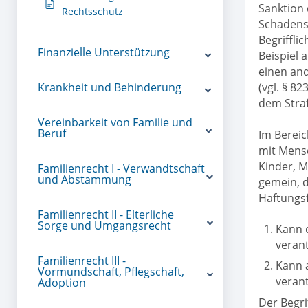
Sanktion 
Rechtsschutz
Schadensa
Begriffli
Finanzielle Unterstützung
Beispiel 
einen and
Krankheit und Behinderung
(vgl. § 8
dem Straf
Vereinbarkeit von Familie und
Beruf
Im Bereic
mit Mensc
Kinder, M
Familienrecht I - Verwandtschaft
und Abstammung
gemein, d
Haftungsf
Familienrecht II - Elterliche
Sorge und Umgangsrecht
Kann d
veran
Familienrecht III -
Kann a
Vormundschaft, Pflegschaft,
veran
Adoption
Der Begri