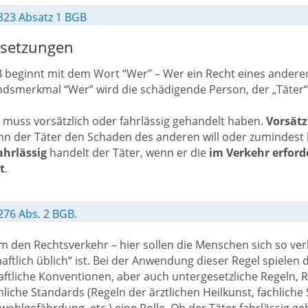
823 Absatz 1 BGB
setzungen
 beginnt mit dem Wort “Wer” – Wer ein Recht eines anderen
dsmerkmal “Wer” wird die schädigende Person, der „Täter“,
 muss vorsätzlich oder fahrlässig gehandelt haben.
Vorsätz
n der Täter den Schaden des anderen will oder zumindest b
ahrlässig
handelt der Täter, wenn er die
im Verkehr erford
t
.
276 Abs. 2 BGB
.
m den Rechtsverkehr – hier sollen die Menschen sich so ver
haftlich üblich“ ist. Bei der Anwendung dieser Regel spielen
aftliche Konventionen, aber auch untergesetzliche Regeln, 
chliche Standards (Regeln der ärztlichen Heilkunst, fachlich
wohlgefährdung, etc.) eine Rolle. Ob der Täter fahrlässig ge