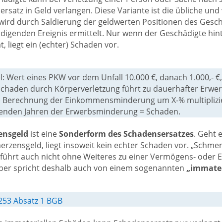
rsatz in Geld verlangen. Diese Variante ist die übliche und 
wird durch Saldierung der geldwerten Positionen des Gesc
igenden Ereignis ermittelt. Nur wenn der Geschädigte hint
t, liegt ein (echter) Schaden vor.
l: Wert eines PKW vor dem Unfall 10.000 €, danach 1.000,- €
Schaden durch Körperverletzung führt zu dauerhafter Erwe
ve) Berechnung der Einkommensminderung um X-% multiplizie
enden Jahren der Erwerbsminderung = Schaden.
ensgeld
ist eine
Sonderform des Schadensersatzes
. Geht 
rzensgeld, liegt insoweit kein echter Schaden vor. „Schmerz“
 führt auch nicht ohne Weiteres zu einer Vermögens- oder
ber spricht deshalb auch von einem sogenannten
„immater
253 Absatz 1 BGB