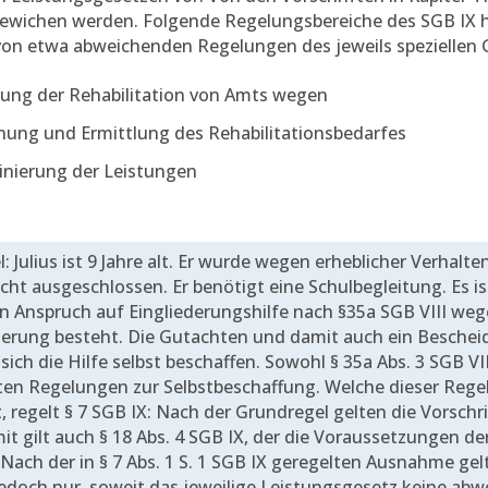
gewichen werden. Folgende Regelungsbereiche des SGB IX h
von etwa abweichenden Regelungen des jeweils speziellen 
itung der Rehabilitation von Amts wegen
nung und Ermittlung des Rehabilitationsbedarfes
inierung der Leistungen
l: Julius ist 9 Jahre alt. Er wurde wegen erheblicher Verhalt
icht ausgeschlossen. Er benötigt eine Schulbegleitung. Es 
in Anspruch auf Eingliederungshilfe nach §35a SGB VIII weg
erung besteht. Die Gutachten und damit auch ein Bescheid 
sich die Hilfe selbst beschaffen. Sowohl § 35a Abs. 3 SGB VII
ten Regelungen zur Selbstbeschaffung. Welche dieser Rege
lt, regelt § 7 SGB IX: Nach der Grundregel gelten die Vorschr
mit gilt auch § 18 Abs. 4 SGB IX, der die Voraussetzungen d
 Nach der in § 7 Abs. 1 S. 1 SGB IX geregelten Ausnahme gel
 jedoch nur, soweit das jeweilige Leistungsgesetz keine a