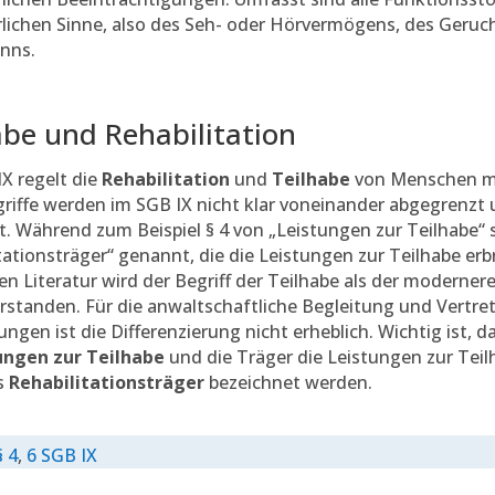
rlichen Sinne, also des Seh- oder Hörvermögens, des Geru
inns.
abe und Rehabilitation
X regelt die
Rehabilitation
und
Teilhabe
von Menschen m
riffe werden im SGB IX nicht klar voneinander abgegrenzt
. Während zum Beispiel § 4 von „Leistungen zur Teilhabe“ sp
tationsträger“ genannt, die die Leistungen zur Teilhabe erb
hen Literatur wird der Begriff der Teilhabe als der modern
erstanden. Für die anwaltschaftliche Begleitung und Vertr
ngen ist die Differenzierung nicht erheblich. Wichtig ist, d
ungen zur Teilhabe
und die Träger die Leistungen zur Teil
s
Rehabilitationsträger
bezeichnet werden.
§ 4
,
6 SGB IX