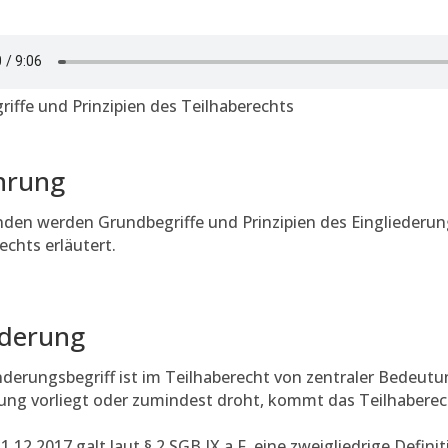
iffe und Prinzipien des Teilhaberechts
hrung
den werden Grundbegriffe und Prinzipien des Eingliederun
echts erläutert.
derung
derungsbegriff ist im Teilhaberecht von zentraler Bedeut
ung vorliegt oder zumindest droht, kommt das Teilhabere
1.12.2017 galt laut § 2 SGB IX a.F. eine zweigliedrige Defin