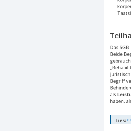
körpe
Tasts
Teilh
Das SGB I
Beide Beg
gebraucht
„Rehabili
juristisc
Begriff v
Behinderu
als
Leist
haben, al
Lies:
§