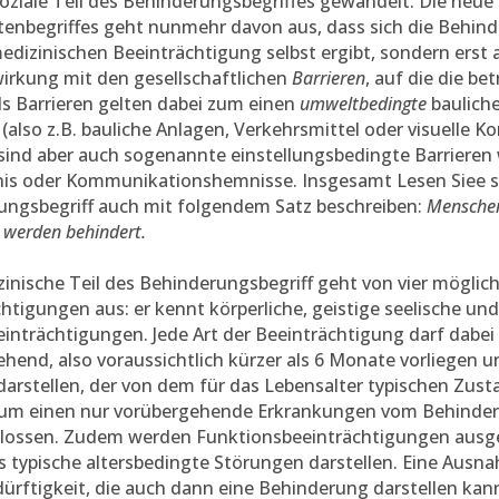
soziale Teil des Behinderungsbegriffes gewandelt. Die neu
enbegriffes geht nunmehr davon aus, dass sich die Behind
edizinischen Beeinträchtigung selbst ergibt, sondern erst 
irkung mit den gesellschaftlichen
Barrieren
, auf die die b
Als Barrieren gelten dabei zum einen
umweltbedingte
baulich
 (also z.B. bauliche Anlagen, Verkehrsmittel oder visuelle 
ind aber auch sogenannte einstellungsbedingte Barrieren w
is oder Kommunikationshemnisse. Insgesamt Lesen Siee s
ungsbegriff auch mit folgendem Satz beschreiben:
Menschen
werden behindert.
inische Teil des Behinderungsbegriff geht von vier mögli
htigungen aus: er kennt körperliche, geistige seelische und
inträchtigungen. Jede Art der Beeinträchtigung darf dabei 
hend, also voraussichtlich kürzer als 6 Monate vorliegen u
arstellen, der von dem für das Lebensalter typischen Zust
um einen nur vorübergehende Erkrankungen vom Behindert
lossen. Zudem werden Funktionsbeeinträchtigungen ausg
s typische altersbedingte Störungen darstellen. Eine Ausnah
ürftigkeit, die auch dann eine Behinderung darstellen kann