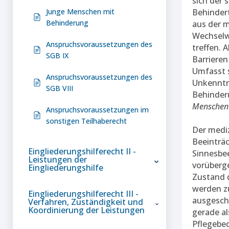
sich der 
Junge Menschen mit
Behindert
Behinderung
aus der m
Wechselw
Anspruchsvoraussetzungen des
treffen. 
SGB IX
Barrieren
Umfasst s
Anspruchsvoraussetzungen des
Unkenntn
SGB VIII
Behinder
Menschen 
Anspruchsvoraussetzungen im
sonstigen Teilhaberecht
Der mediz
Beeinträc
Eingliederungshilferecht II -
Sinnesbee
Leistungen der
vorüberge
Eingliederungshilfe
Zustand d
werden z
Eingliederungshilferecht III -
ausgesch
Verfahren, Zuständigkeit und
Koordinierung der Leistungen
gerade al
Pflegebed