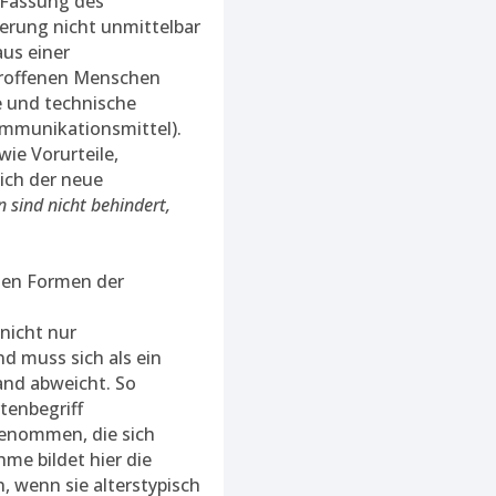
e Fassung des
erung nicht unmittelbar
aus einer
etroffenen Menschen
e und technische
Kommunikationsmittel).
ie Vorurteile,
ich der neue
 sind nicht behindert,
chen Formen der
nicht nur
nd muss sich als ein
and abweicht. So
enbegriff
enommen, die sich
me bildet hier die
, wenn sie alterstypisch