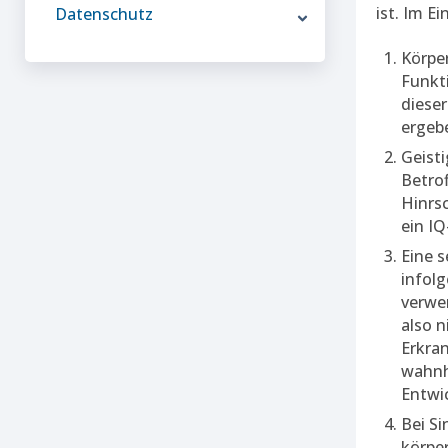
ist. Im Ei
Datenschutz
Körpe
Funkt
diese
ergeb
Geisti
Betrof
Hinrs
ein IQ
Eine s
infol
verwe
also n
Erkran
wahnh
Entwi
Bei S
körpe