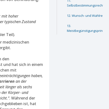
Selbstbestimmungsrecht
t mit hoher
Wunsch- und Wahlrecht
ter typischen Zustand
Meistbegünstigungsprinzip
er Teil).
er medizinischen
rgibt.
n den
 und hat sich in einem
schen mit
beeinträchtigungen haben,
arrieren
an der
it länger als sechs
n der Körper- und
icht.“
. Während der
chgeblieben ist, hat