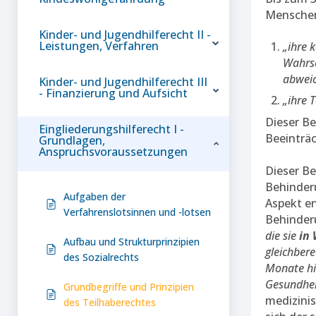
Menschen
Kinder- und Jugendhilferecht II -
Leistungen, Verfahren
„ihre 
Wahrsc
abwei
Kinder- und Jugendhilferecht III
- Finanzierung und Aufsicht
„ihre 
Dieser Be
Eingliederungshilferecht I -
Beeinträc
Grundlagen,
Anspruchsvoraussetzungen
Dieser B
Behinder
Aufgaben der
Aspekt en
Verfahrenslotsinnen und -lotsen
Behinde
die sie
in
Aufbau und Strukturprinzipien
gleichbere
des Sozialrechts
Monate hi
Gesundhei
Grundbegriffe und Prinzipien
medizinis
des Teilhaberechtes