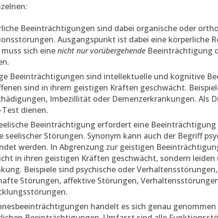
nzelnen:
rliche Beeinträchtigungen sind dabei organische oder orth
ionsstörungen. Ausgangspunkt ist dabei eine körperliche Re
r muss sich eine
nicht nur vorübergehende
Beeinträchtigung 
en.
ge Beeinträchtigungen sind intellektuelle und kognitive B
fenen sind in ihrem geistigen Kräften geschwächt. Beispiel
chädigungen, Imbezillität oder Demenzerkrankungen. Als D
-Test dienen.
eelische Beeinträchtigung erfordert eine Beeinträchtigung
ge seelischer Störungen. Synonym kann auch der Begriff ps
ndet werden. In Abgrenzung zur geistigen Beeinträchtigun
icht in ihren geistigen Kräften geschwächt, sondern leiden
kung. Beispiele sind psychische oder Verhaltensstörungen,
afte Störungen, affektive Störungen, Verhaltensstörunge
cklungsstörungen.
innesbeeinträchtigungen handelt es sich genau genommen
rlichen Beeinträchtigungen. Umfasst sind alle Funktionsst