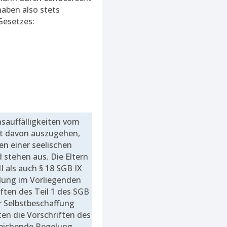
aben also stets
Gesetzes:
ensauffälligkeiten vom
ist davon auszugehen,
en einer seelischen
stehen aus. Die Eltern
I als auch § 18 SGB IX
lung im Vorliegenden
iften des Teil 1 des SGB
er Selbstbeschaffung
ten die Vorschriften des
bweichende Regelung