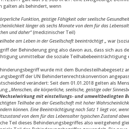
 galten als behindert, wenn
körperliche Funktion, geistige Fähigkeit oder seelische Gesundhei
heinlichkeit länger als sechs Monate von dem für das Lebensal
chen und daher“
(medizinischer Teil)
Teilhabe am Leben in der Gesellschaft beeinträchtigt „
war (sozial
griff der Behinderung ging also davon aus, dass sich aus d
htigung unmittelbar die soziale Teilhabebeeinträchtigung e
ehinderungsbegriff wurde mit dem Bundesteilhabegesetz a
ungsbegriff der UN Behindertenrechtskonvention angepasst
tscheidend verändert: Seit dem 01.01.2018 gelten als Men
rung
„Menschen, die körperliche, seelische, geistige oder Sinnes
 Wechselwirkung mit einstellungs- und umweltbedingten B
chtigten Teilhabe an der Gesellschaft mit hoher Wahrscheinlichke
ndern können. Eine Beeinträchtigung nach Satz 1 liegt vor, wen
tszustand von dem für das Lebensalter typischen Zustand abwe
che Teil dieses Behinderungsbegriffes also weitgehend glei