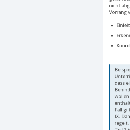
nicht ab
Vorrang 
Einle
Erken
Koord
Beispie
Unterr
dass e
Behind
wollen 
enthal
Fall gi
IX. Da
regelt.
Teil 1