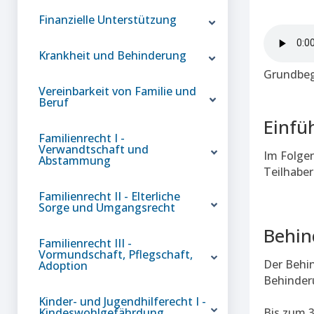
Finanzielle Unterstützung
Krankheit und Behinderung
Grundbegr
Vereinbarkeit von Familie und
Beruf
Einfü
Familienrecht I -
Verwandtschaft und
Im Folgen
Abstammung
Teilhaber
Familienrecht II - Elterliche
Sorge und Umgangsrecht
Behin
Familienrecht III -
Vormundschaft, Pflegschaft,
Der Behin
Adoption
Behinder
Kinder- und Jugendhilferecht I -
Kindeswohlgefährdung
Bis zum 3