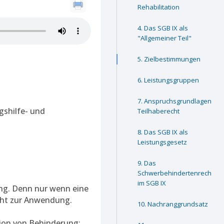
Rehabilitation
Das SGB IX als
"Allgemeiner Teil"
Zielbestimmungen
Leistungsgruppen
Anspruchsgrundlagen im
gshilfe- und
Teilhaberecht
Das SGB IX als
Leistungsgesetz
Das
Schwerbehindertenrecht
im SGB IX
ung. Denn nur wenn eine
cht zur Anwendung.
Nachranggrundsatz
ition von Behinderung: