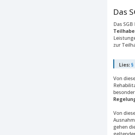
Das S
Das SGB I
Teilhabe
Leistunge
zur Teilh
Lies:
§
Von dies
Rehabilit
besonder
Regelun
Von dies
Ausnahme
gehen die
geltenden