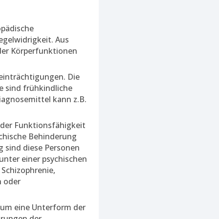
opädische
gelwidrigkeit. Aus
der Körperfunktionen
eeinträchtigungen. Die
e sind frühkindliche
iagnosemittel kann z.B.
 der Funktionsfähigkeit
ychische Behinderung
g sind diese Personen
 unter einer psychischen
 Schizophrenie,
n oder
 um eine Unterform der
örungen der