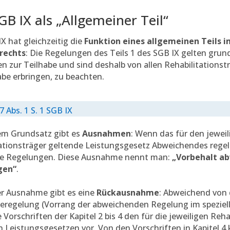
GB IX als „Allgemeiner Teil“
X hat gleichzeitig die
Funktion eines allgemeinen Teils i
rechts
: Die Regelungen des Teils 1 des SGB IX gelten grunds
n zur Teilhabe und sind deshalb von allen Rehabilitationst
abe erbringen, zu beachten.
 7 Abs. 1 S. 1 SGB IX
em Grundsatz gibt es
Ausnahmen
: Wenn das für den jewei
ationsträger geltende Leistungsgesetz Abweichendes regelt
e Regelungen. Diese Ausnahme nennt man:
„Vorbehalt a
gen“
.
er Ausnahme gibt es eine
Rückausnahme
: Abweichend von
regelung (Vorrang der abweichenden Regelung im speziell
 Vorschriften der Kapitel 2 bis 4 den für die jeweiligen Reha
 Leistungsgesetzen vor. Von den Vorschriften in Kapitel 4