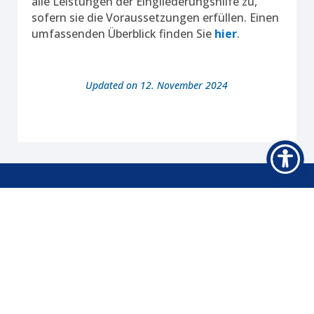
alle Leistungen der Eingliederungshilfe zu,
sofern sie die Voraussetzungen erfüllen. Einen
umfassenden Überblick finden Sie
hier
.
Updated on 12. November 2024
Kontakt
IReSA gGmbH
Am Speicher 5
49090 Osnabrück
Tel 0541 5079 49-0
Navigation