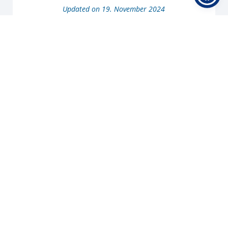
Updated on 19. November 2024
Kontakt
IReSA gGmbH
Am Speicher 5
49090 Osnabrück
Tel 0541 5079 49-0
Navigation
Kontakt
Impressum
Datenschutz