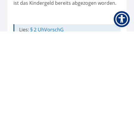
ist das Kindergeld bereits abgezogen worden.
Lies:
§ 2 UhVorschG
Updated on 12. November 2024
Kontakt
IReSA gGmbH
Am Speicher 5
49090 Osnabrück
Tel 0541 5079 49-0