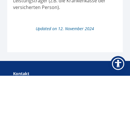
Leistungsträger (z.B. die Krankenkasse der
versicherten Person).
Updated on 12. November 2024
Kontakt
IReSA gGmbH
Am Speicher 5
49090 Osnabrück
Tel 0541 5079 49-0
Navigation