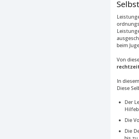
Selbs
Leistung
ordnungs
Leistunge
ausgeschl
beim Jug
Von dies
rechtzei
In diesem
Diese Se
Der L
Hilfeb
Die V
Die D
bis zu