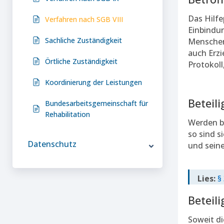
Das Hilf
Verfahren nach SGB VIII
Einbindu
Sachliche Zuständigkeit
Menschen 
auch Erzi
Örtliche Zuständigkeit
Protokoll,
Koordinierung der Leistungen
Beteil
Bundesarbeitsgemeinschaft für
Rehabilitation
Werden be
so sind s
Datenschutz
und seine
Lies:
§
Beteil
Soweit di