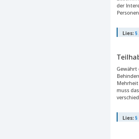
der Inter
Personen
Lies:
§
Teilha
Gewährt d
Behinde
Mehrheit
muss das
verschied
Lies:
§