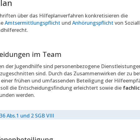
plan
hriften über das Hilfeplanverfahren konkretisieren die
ne
Amtsermittlungspflicht
und
Anhörungspflicht
von Sozial
dhilferecht.
heidungen im Team
n der Jugendhilfe sind personenbezogene Dienstleistungen
l zugeschnitten sind. Durch das Zusammenwirken der zu be
 einer frühen und umfassenden Beteiligung der Hilfeempf
 soll die Entscheidungsfindung erleichtert sowie die
fachli
unden werden.
 36 Abs.1 und 2 SGB VIII
fenenbeteiligung