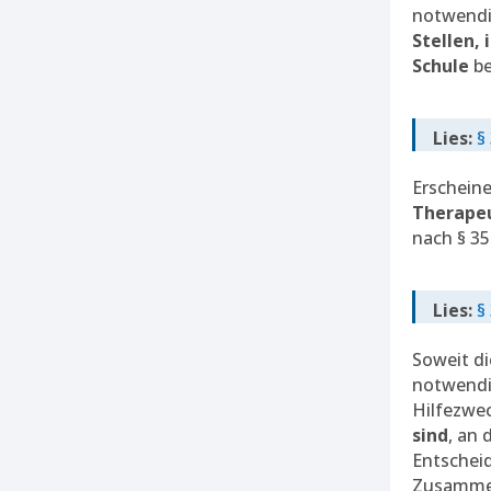
notwendig
Stellen,
Schule
be
Lies:
§
Erscheine
Therapeu
nach § 35
Lies:
§
Soweit di
notwendi
Hilfezwec
sind
, an 
Entscheid
Zusammen