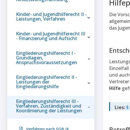
Hilfe
Kinder- und Jugendhilferecht II -
Die Vorsc
Leistungen, Verfahren
allgemei
das Jugen
Kinder- und Jugendhilferecht III
- Finanzierung und Aufsicht
Entsc
Eingliederungshilferecht I -
Grundlagen,
Leistunge
Anspruchsvoraussetzungen
Einzelfal
und auch
Eingliederungshilferecht II -
Vertreter
Leistungen der
Eingliederungshilfe
Hilfe
gef
Eingliederungshilferecht III -
Verfahren, Zuständigkeit und
Lies:
§
Koordinierung der Leistungen
Betrof
Verfahren nach SGB IX