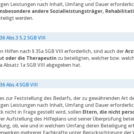
en Leistungen nach Inhalt, Umfang und Dauer erforderlich
 insbesondere andere Sozialleistungsträger, Rehabilitat
teiligt werden.
 36 Abs.3 S.2 SGB VIII
n Hilfen nach § 35a SGB VIII erforderlich, sind auch der
Arz
t oder die Therapeutin
zu beteiligten, welcher bzw. wel
a Absatz 1a SGB VIII abgegeben hat.
 36 Abs.4 SGB VIII
es zur Feststellung des Bedarfs, der zu gewährenden Art de
gen Leistungen nach Inhalt, Umfang und Dauer erforderlic
k nicht in Frage gestellt wird, sollen
Eltern, die nicht pe
der Aufstellung des Hilfeplans und seiner Überprüfung betei
ung, ob, wie und in welchem Umfang deren Beteiligung erfo
wirken mehrerer Fachkräfte unter Berücksichtigung der 