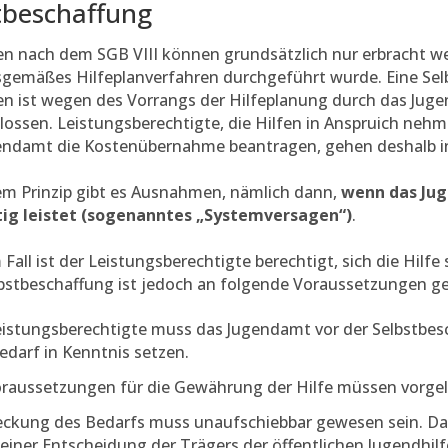
tbeschaffung
en nach dem SGB VIII können grundsätzlich nur erbracht w
gemäßes Hilfeplanverfahren durchgeführt wurde. Eine Sel
n ist wegen des Vorrangs der Hilfeplanung durch das Juge
ossen. Leistungsberechtigte, die Hilfen in Anspruich nehm
endamt die Kostenübernahme beantragen, gehen deshalb in 
em Prinzip gibt es Ausnahmen, nämlich dann,
wenn das Ju
tig leistet (sogenanntes „Systemversagen“)
.
 Fall ist der Leistungsberechtigte berechtigt, sich die Hilfe
lbstbeschaffung ist jedoch an folgende Voraussetzungen g
eistungsberechtigte muss das Jugendamt vor der Selbstbes
edarf in Kenntnis setzen.
oraussetzungen für die Gewährung der Hilfe müssen vorge
eckung des Bedarfs muss unaufschiebbar gewesen sein. Das
 einer Entscheidung der Trägers der öffentlichen Jugendhilfe