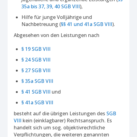
35a bis 37, 39, 40 SGB VIII
),
Hilfe für junge Volljährige und
Nachbetreuung (
§§ 41 und 41a SGB VIII
).
Abgesehen von den Leistungen nach
§ 19 SGB VIII
§ 24 SGB VIII
§ 27 SGB VIII
§ 35a SGB VIII
§ 41 SGB VIII
und
§ 41a SGB VIII
besteht auf die übrigen Leistungen des
SGB
VIII
kein (einklagbarer) Rechtsanspruch. Es
handelt sich um sog. objektivrechtliche
Verpflichtungen, die weiteren genannten