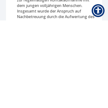
zur regelmäßigen Kontakaufnahme mit
dem jungen volljährigen Menschen.
Insgesamt wurde der Anspruch auf
Nachbetreuung durch die Aufwertung des
materiellen Anspruchs sowie durch die
Vorgaben zur Hilfeplanung und
Kontaktaufnahme deutlich gestärkt.
Updated on 18. November 2024
Kontakt
IReSA gGmbH
Am Speicher 5
49090 Osnabrück