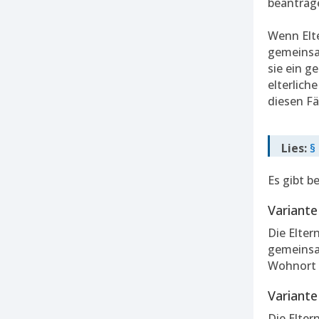
beantrag
Wenn Elte
gemeinsam
sie ein g
elterlich
diesen Fä
Lies:
§
Es gibt b
Variant
Die Elter
gemeinsa
Wohnort 
Variante
Die Elter