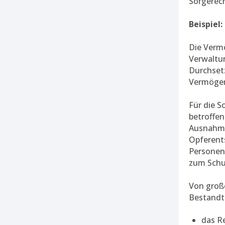
Sorgerech
Beispiel:
Die Vermö
Verwaltu
Durchsetz
Vermögen
Für die S
betroffe
Ausnahme
Opferent
Personen
zum Schu
Von große
Bestandte
das Re