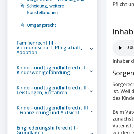
Pflicht u
Scheidung, weitere
Konstellationen
Umgangsrecht
Inhab
Familienrecht III -
Vormundschaft, Pflegschaft,
Adoption
Inhaber d
Kinder- und Jugendhilferecht I -
Sorger
Kindeswohlgefährdung
Sorgerech
Kinder- und Jugendhilferecht II -
ist. Weil
Leistungen, Verfahren
des Kinde
Kinder- und Jugendhilferecht III
Beim Vate
- Finanzierung und Aufsicht
zunächst
Vater ist
Eingliederungshilferecht I -
Grundlagen,
wurden. Z