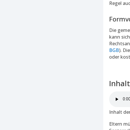
Regel au
Formvo
Die geme
kann sich
Rechtsanw
BGB
). D
oder kost
Inhalt
Inhalt de
Eltern mü