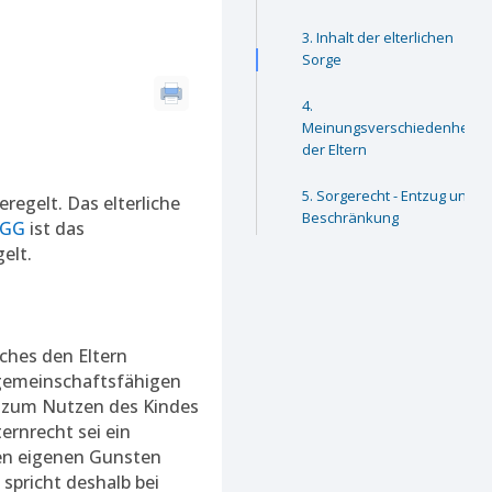
Inhalt der elterlichen
Sorge
Meinungsverschiedenheite
der Eltern
Sorgerecht - Entzug und
regelt. Das elterliche
Beschränkung
1 GG
ist das
elt.
lches den Eltern
 gemeinschaftsfähigen
d zum Nutzen des Kindes
ernrecht sei ein
ren eigenen Gunsten
spricht deshalb bei