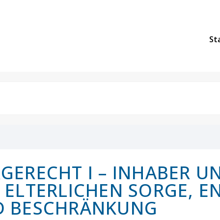
St
GERECHT I – INHABER U
 ELTERLICHEN SORGE, E
D BESCHRÄNKUNG