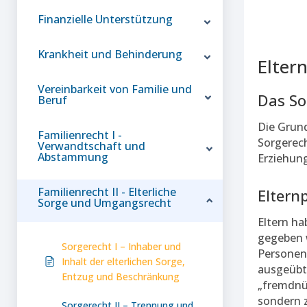
Finanzielle Unterstützung
Krankheit und Behinderung
Elter
Vereinbarkeit von Familie und
Das So
Beruf
Die Grund
Familienrecht I -
Sorgerech
Verwandtschaft und
Abstammung
Erziehung
Familienrecht II - Elterliche
Elternp
Sorge und Umgangsrecht
Eltern ha
gegeben 
Sorgerecht I – Inhaber und
Personen 
Inhalt der elterlichen Sorge,
ausgeübt 
Entzug und Beschränkung
„fremdnüt
sondern 
Sorgerecht II – Trennung und