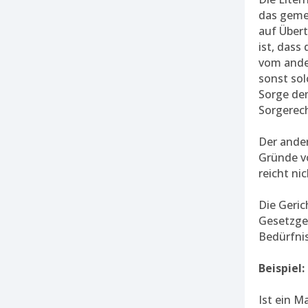
das geme
auf Über
ist, dass
vom ander
sonst sol
Sorge de
Sorgerech
Der ander
Gründe vo
reicht ni
Die Geric
Gesetzgeb
Bedürfnis
Beispiel:
Ist ein M