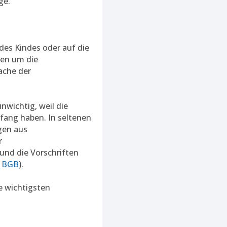
ge.
des Kindes oder auf die
gen um die
ache der
nwichtig, weil die
ang haben. In seltenen
gen aus
r
nd die Vorschriften
7 BGB
).
e wichtigsten