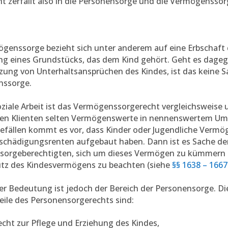
t zerfällt also in die Personensorge und die Vermögenssor
genssorge bezieht sich unter anderem auf eine Erbschaft 
ng eines Grundstücks, das dem Kind gehört. Geht es dage
ung von Unterhaltsansprüchen des Kindes, ist das keine S
ssorge.
oziale Arbeit ist das Vermögenssorgerecht vergleichsweise u
nen Klienten selten Vermögenswerte in nennenswertem Umf
fällen kommt es vor, dass Kinder oder Jugendliche Vermö
schädigungsrenten aufgebaut haben. Dann ist es Sache de
sorgeberechtigten, sich um dieses Vermögen zu kümmern u
tz des Kindesvermögens zu beachten (siehe
§§ 1638 – 166
r Bedeutung ist jedoch der Bereich der Personensorge. Di
ile des Personensorgerechts sind:
cht zur Pflege und Erziehung des Kindes,