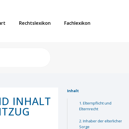
art
Rechtslexikon
Fachlexikon
Inhalt
ND INHALT
Elternpflicht und
NTZUG
Elternrecht
Inhaber der elterlichen
Sorge