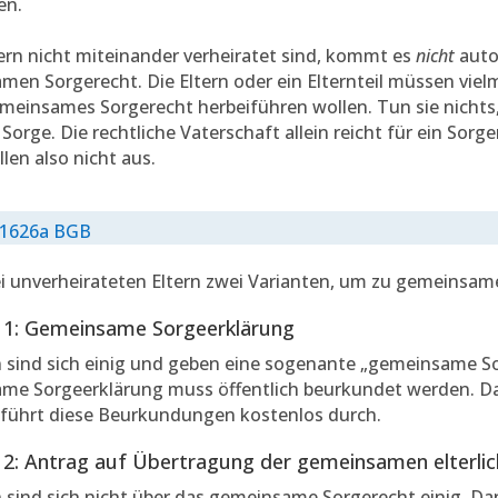
en.
rn nicht miteinander verheiratet sind, kommt es
nicht
auto
en Sorgerecht. Die Eltern oder ein Elternteil müssen vie
emeinsames Sorgerecht herbeiführen wollen. Tun sie nichts,
e Sorge. Die rechtliche Vaterschaft allein reicht für ein Sorg
llen also nicht aus.
 1626a BGB
ei unverheirateten Eltern zwei Varianten, um zu gemeinsa
e 1: Gemeinsame Sorgeerklärung
n sind sich einig und geben eine sogenante „gemeinsame So
me Sorgeerklärung muss öffentlich beurkundet werden. 
führt diese Beurkundungen kostenlos durch.
 2: Antrag auf Übertragung der gemeinsamen elterlic
n sind sich nicht über das gemeinsame Sorgerecht einig. Dan