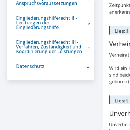
Anspruchsvoraussetzungen
Zeitpunkt
anerkannt
Eingliederungshilferecht II -
Leistungen der
Eingliederungshilfe
Lies:
§
Eingliederungshilferecht III -
Verhei
Verfahren, Zuständigkeit und
Koordinierung der Leistungen
Verheira
Datenschutz
Wird ein 
sind beid
geboren) 
Lies:
§
Unverh
Unverheir