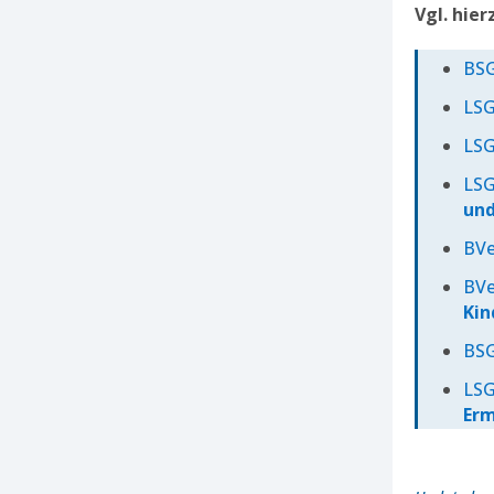
Vgl. hie
BSG
LSG
LSG
LSG
un
BVe
BVe
Ki
BSG
LSG
Erm