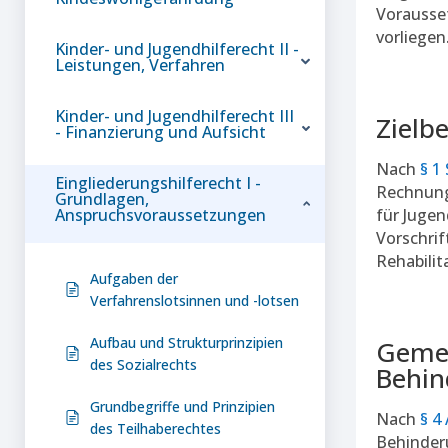
Vorausset
vorliegen
Kinder- und Jugendhilferecht II -
Leistungen, Verfahren
Kinder- und Jugendhilferecht III
Zielb
- Finanzierung und Aufsicht
Nach
§ 1
Eingliederungshilferecht I -
Rechnung 
Grundlagen,
Anspruchsvoraussetzungen
für Jugen
Vorschrif
Rehabilit
Aufgaben der
Verfahrenslotsinnen und -lotsen
Aufbau und Strukturprinzipien
Gemei
des Sozialrechts
Behin
Grundbegriffe und Prinzipien
Nach
§ 4
des Teilhaberechtes
Behinderu