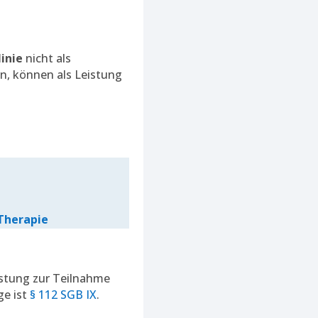
inie
nicht als
n, können als Leistung
Therapie
stung zur Teilnahme
ge ist
§ 112 SGB IX
.