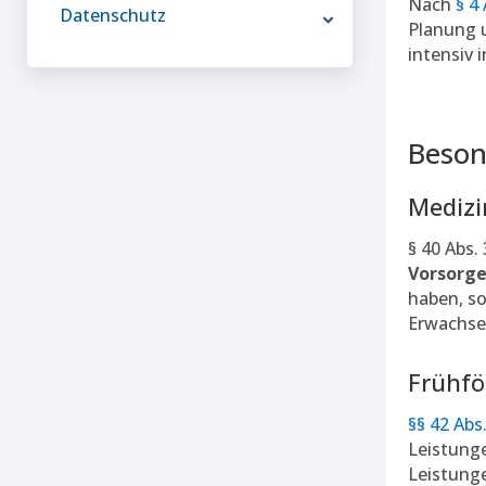
Nach
§ 4 
Datenschutz
Planung u
intensiv 
Beson
Medizi
§ 40 Abs. 
Vorsor
haben, so
Erwachse
Frühfö
§§ 42 Abs.
Leistung
Leistunge