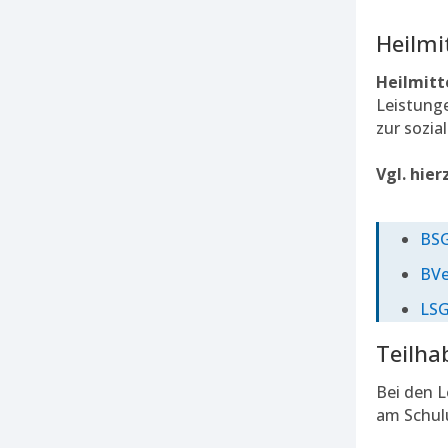
Heilmi
Heilmitt
Leistung
zur sozia
Vgl. hie
BSG
BVe
LSG
Teilha
Bei den 
am Schul