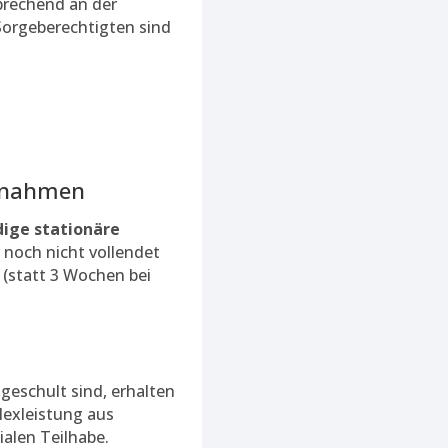
prechend an der
 Sorgeberechtigten sind
aßnahmen
ige stationäre
r noch nicht vollendet
 (statt 3 Wochen bei
ngeschult sind, erhalten
lexleistung aus
ialen Teilhabe.