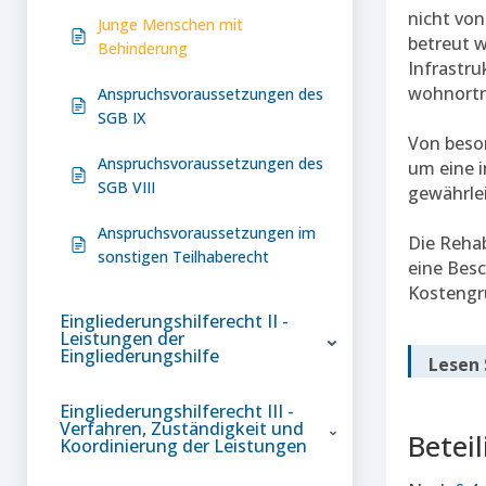
nicht vo
Junge Menschen mit
betreut 
Behinderung
Infrastru
wohnortn
Anspruchsvoraussetzungen des
SGB IX
Von beso
Anspruchsvoraussetzungen des
um eine i
SGB VIII
gewährlei
Anspruchsvoraussetzungen im
Die Rehab
sonstigen Teilhaberecht
eine Besc
Kostengr
Eingliederungshilferecht II -
Leistungen der
Eingliederungshilfe
Lesen 
Eingliederungshilferecht III -
Verfahren, Zuständigkeit und
Betei
Koordinierung der Leistungen