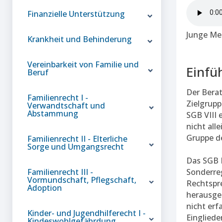
Finanzielle Unterstützung
Junge Me
Krankheit und Behinderung
Vereinbarkeit von Familie und
Einfü
Beruf
Der Berat
Familienrecht I -
Zielgrupp
Verwandtschaft und
Abstammung
SGB VIII 
nicht all
Gruppe de
Familienrecht II - Elterliche
Sorge und Umgangsrecht
Das SGB I
Familienrecht III -
Sonderre
Vormundschaft, Pflegschaft,
Rechtspr
Adoption
herausgea
nicht erf
Kinder- und Jugendhilferecht I -
Eingliede
Kindeswohlgefährdung