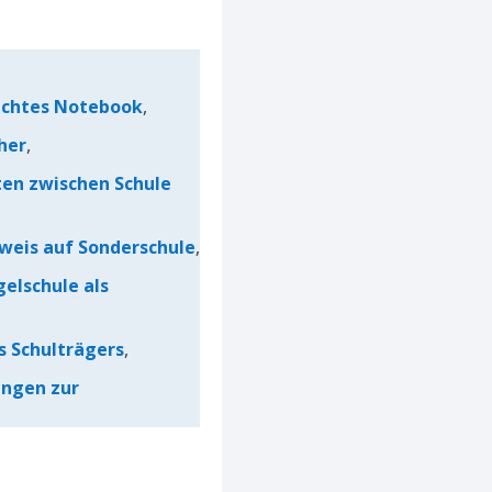
echtes Notebook
,
her
,
ten zwischen Schule
rweis auf Sonderschule
,
gelschule als
s Schulträgers
,
ungen zur