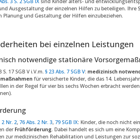
Abs. 3 S. 2 SGB IX
sind Kinder alters- und entwicklungsents
nd Ausgestaltung der einzelnen Hilfen zu beteiligen. Ihre
in Planung und Gestaltung der Hilfen einzubeziehen.
derheiten bei einzelnen Leistungen
nisch notwendige stationäre Vorsorgem
3 S. 17 SGB V i.V.m.
§ 23 Abs. 7 SGB V
:
medizinisch notwend
gemaßnahmen
für versicherte Kinder, die das 14. Lebensjah
llen in der Regel für vier bis sechs Wochen erbracht werden
nen).
rderung
 2 Nr. 2
,
76 Abs. 2 Nr. 3
,
79 SGB IX
: Kinder, die noch nicht ei
en der
Frühförderung
. Dabei handelt es sich um eine Komp
n zur medizinischen Rehabilitation und Leistungen zur soz